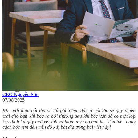
In tem nhãn rượu
In tem bảo hành
Dịch vụ
Ép nhũ
In dập nổi
In dập chìm
Cán màng mờ
Cán màng bóng
Bế thành phẩm
Tin tức
Kiến thức in tem nhãn
Kiến thức in ấn
Tuyển dụng
Liên hệ
Search for:
CEO Nguyễn Sơn
07/08/2025
Khi mới mua bát đĩa về thì phần tem dán ở bát đĩa sẽ gây phiền
toái cho bạn khi bóc ra bởi thường sau khi bóc vẫn sẽ có một lớp
keo dính lại gây mất vệ sinh và thẩm mỹ cho bát đĩa. Tìm hiểu ngay
cách bóc tem dán trên đồ xứ, bát đĩa trong bài viết này!