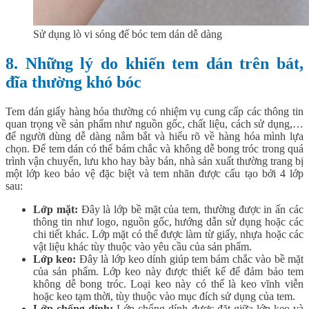
Sử dụng lò vi sóng đế bóc tem dán dễ dàng
8. Những lý do khiến tem dán trên bát,
đĩa thường khó bóc
Tem dán giấy hàng hóa thường có nhiệm vụ cung cấp các thông tin
quan trọng về sản phẩm như nguồn gốc, chất liệu, cách sử dụng,…
để người dùng dễ dàng nắm bắt và hiểu rõ về hàng hóa mình lựa
chọn. Để tem dán có thể bám chắc và không dễ bong tróc trong quá
trình vận chuyển, lưu kho hay bày bán, nhà sản xuất thường trang bị
một lớp keo bảo vệ đặc biệt và tem nhãn được cấu tạo bởi 4 lớp
sau:
Lớp mặt:
Đây là lớp bề mặt của tem, thường được in ấn các
thông tin như logo, nguồn gốc, hướng dẫn sử dụng hoặc các
chi tiết khác. Lớp mặt có thể được làm từ giấy, nhựa hoặc các
vật liệu khác tùy thuộc vào yêu cầu của sản phẩm.
Lớp keo:
Đây là lớp keo dính giúp tem bám chắc vào bề mặt
của sản phẩm. Lớp keo này được thiết kế để đảm bảo tem
không dễ bong tróc. Loại keo này có thể là keo vĩnh viễn
hoặc keo tạm thời, tùy thuộc vào mục đích sử dụng của tem.
Lớp chống dính:
Lớp chống dính được đặt giữa lớp keo và