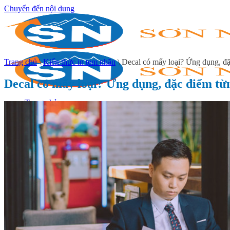
Chuyển đến nội dung
Trang chủ
\
Kiến thức in tem nhãn
\
Decal có mấy loại? Ứng dụng, đặc
Decal có mấy loại? Ứng dụng, đặc điểm từn
Trang chủ
Giới thiệu
In tem decal
In decal giấy
In decal nhựa
In decal trong
In decal xi bạc
In decal 7 bảy màu
In tem cuộn
In tem nhãn sản phẩm
In tem nhãn hóa chất
In tem nhãn thực phẩm
In tem nhãn mỹ phẩm
In tem dược phẩm