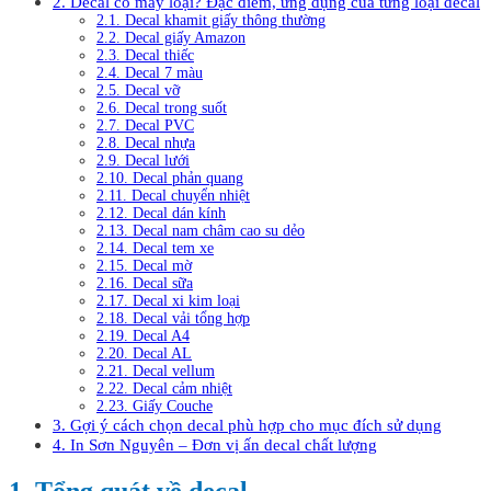
2. Decal có mấy loại? Đặc điểm, ứng dụng của từng loại decal
2.1. Decal khamit giấy thông thường
2.2. Decal giấy Amazon
2.3. Decal thiếc
2.4. Decal 7 màu
2.5. Decal vỡ
2.6. Decal trong suốt
2.7. Decal PVC
2.8. Decal nhựa
2.9. Decal lưới
2.10. Decal phản quang
2.11. Decal chuyển nhiệt
2.12. Decal dán kính
2.13. Decal nam châm cao su dẻo
2.14. Decal tem xe
2.15. Decal mờ
2.16. Decal sữa
2.17. Decal xi kim loại
2.18. Decal vải tổng hợp
2.19. Decal A4
2.20. Decal AL
2.21. Decal vellum
2.22. Decal cảm nhiệt
2.23. Giấy Couche
3. Gợi ý cách chọn decal phù hợp cho mục đích sử dụng
4. In Sơn Nguyên – Đơn vị ấn decal chất lượng