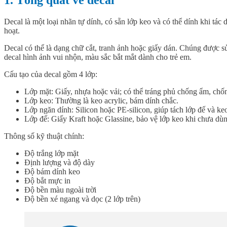
1. Tổng quát về decal
Decal là một loại nhãn tự dính, có sẵn lớp keo và có thể dính khi t
hoạt.
Decal có thể là dạng chữ cắt, tranh ảnh hoặc giấy dán. Chúng được s
decal hình ảnh vui nhộn, màu sắc bắt mắt dành cho trẻ em.
Cấu tạo của decal gồm 4 lớp:
Lớp mặt:
Giấy, nhựa hoặc vải; có thể tráng phủ chống ẩm, chống
Lớp keo:
Thường là keo acrylic, bám dính chắc.
Lớp ngăn dính:
Silicon hoặc PE-silicon, giúp tách lớp đế và ke
Lớp đế:
Giấy Kraft hoặc Glassine, bảo vệ lớp keo khi chưa dùn
Thông số kỹ thuật chính:
Độ trắng lớp mặt
Định lượng và độ dày
Độ bám dính keo
Độ bắt mực in
Độ bền màu ngoài trời
Độ bền xé ngang và dọc (2 lớp trên)