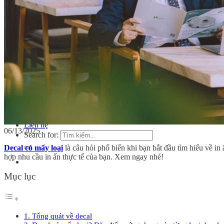
In tem nhãn rượu
In tem bảo hành
Dịch vụ
Ép nhũ
In dập nổi
In dập chìm
Cán màng mờ
Cán màng bóng
Bế thành phẩm
Tin tức
Kiến thức in tem nhãn
Kiến thức in ấn
Tuyển dụng
Liên hệ
06/13/2025
Search for:
Decal có mấy loại
là câu hỏi phổ biến khi bạn bắt đầu tìm hiểu về in
hợp nhu cầu in ấn thực tế của bạn. Xem ngay nhé!
Mục lục
1. Tổng quát về decal