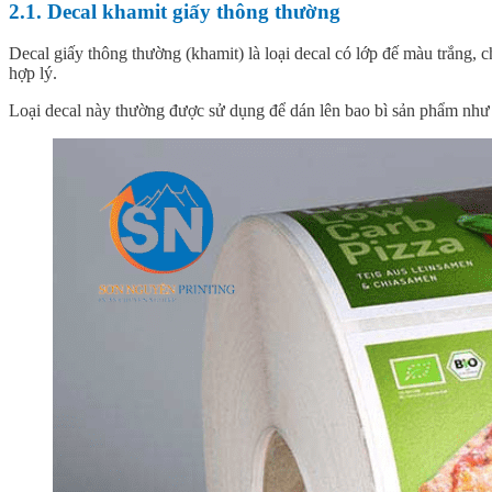
2.1. Decal khamit giấy thông thường
Decal giấy thông thường (khamit) là loại decal có lớp đế màu trắng, c
hợp lý.
Loại decal này thường được sử dụng để dán lên bao bì sản phẩm như