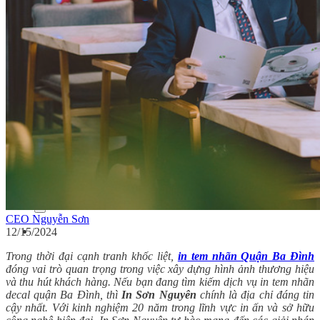
In tem nhãn rượu
In tem bảo hành
Dịch vụ
Ép nhũ
In dập nổi
In dập chìm
Cán màng mờ
Cán màng bóng
Bế thành phẩm
Tin tức
Kiến thức in tem nhãn
Kiến thức in ấn
Tuyển dụng
Liên hệ
Search for:
CEO Nguyễn Sơn
12/15/2024
Trong thời đại cạnh tranh khốc liệt,
in tem nhãn Quận Ba Đình
đóng vai trò quan trọng trong việc xây dựng hình ảnh thương hiệu
và thu hút khách hàng. Nếu bạn đang tìm kiếm dịch vụ in tem nhãn
decal quận Ba Đình, thì
In Sơn Nguyên
chính là địa chỉ đáng tin
cậy nhất. Với kinh nghiệm 20 năm trong lĩnh vực in ấn và sở hữu