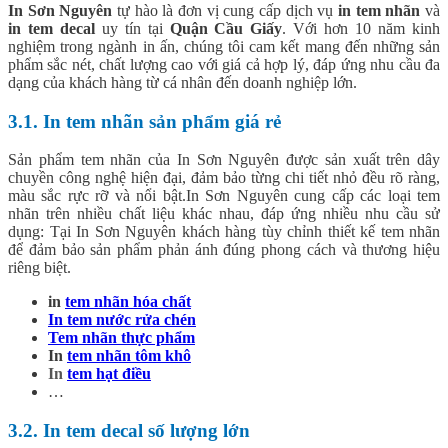
In Sơn Nguyên
tự hào là đơn vị cung cấp dịch vụ
in tem nhãn
và
in tem decal
uy tín tại
Quận Cầu Giấy
. Với hơn 10 năm kinh
nghiệm trong ngành in ấn, chúng tôi cam kết mang đến những sản
phẩm sắc nét, chất lượng cao với giá cả hợp lý, đáp ứng nhu cầu đa
dạng của khách hàng từ cá nhân đến doanh nghiệp lớn.
3.1. In tem nhãn sản phẩm giá rẻ
Sản phẩm tem nhãn của In Sơn Nguyên được sản xuất trên dây
chuyền công nghệ hiện đại, đảm bảo từng chi tiết nhỏ đều rõ ràng,
màu sắc rực rỡ và nổi bật.In Sơn Nguyên cung cấp các loại tem
nhãn trên nhiều chất liệu khác nhau, đáp ứng nhiều nhu cầu sử
dụng: Tại In Sơn Nguyên khách hàng tùy chỉnh thiết kế tem nhãn
để đảm bảo sản phẩm phản ánh đúng phong cách và thương hiệu
riêng biệt.
in
tem nhãn hóa chất
In tem nước rửa chén
Tem nhãn thực phẩm
In
tem nhãn tôm khô
In
tem hạt điều
…
3.2. In tem decal số lượng lớn