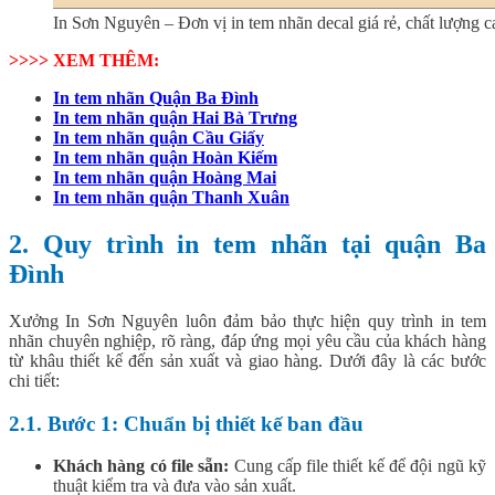
In Sơn Nguyên – Đơn vị in tem nhãn decal giá rẻ, chất lượng c
>>>> XEM THÊM:
In tem nhãn Quận Ba Đình
In tem nhãn quận Hai Bà Trưng
In tem nhãn quận Cầu Giấy
In tem nhãn quận Hoàn Kiếm
In tem nhãn quận Hoàng Mai
In tem nhãn quận Thanh Xuân
2. Quy trình in tem nhãn tại quận Ba
Đình
Xưởng In Sơn Nguyên luôn đảm bảo thực hiện quy trình in tem
nhãn chuyên nghiệp, rõ ràng, đáp ứng mọi yêu cầu của khách hàng
từ khâu thiết kế đến sản xuất và giao hàng. Dưới đây là các bước
chi tiết:
2.1. Bước 1: Chuẩn bị thiết kế ban đầu
Khách hàng có file sẵn:
Cung cấp file thiết kế để đội ngũ kỹ
thuật kiểm tra và đưa vào sản xuất.