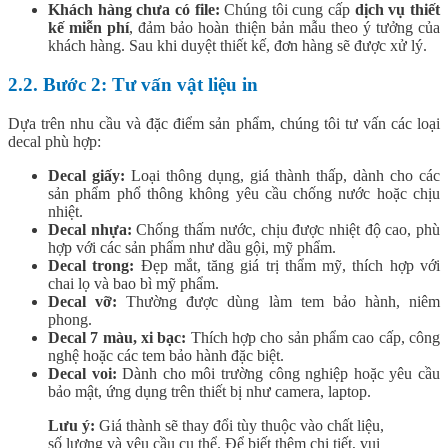
Khách hàng chưa có file:
Chúng tôi cung cấp
dịch vụ thiết
kế miễn phí
, đảm bảo hoàn thiện bản mẫu theo ý tưởng của
khách hàng. Sau khi duyệt thiết kế, đơn hàng sẽ được xử lý.
2.2. Bước 2: Tư vấn vật liệu in
Dựa trên nhu cầu và đặc điểm sản phẩm, chúng tôi tư vấn các loại
decal phù hợp:
Decal giấy:
Loại thông dụng, giá thành thấp, dành cho các
sản phẩm phổ thông không yêu cầu chống nước hoặc chịu
nhiệt.
Decal nhựa:
Chống thấm nước, chịu được nhiệt độ cao, phù
hợp với các sản phẩm như dầu gội, mỹ phẩm.
Decal trong:
Đẹp mắt, tăng giá trị thẩm mỹ, thích hợp với
chai lọ và bao bì mỹ phẩm.
Decal vỡ:
Thường được dùng làm tem bảo hành, niêm
phong.
Decal 7 màu, xi bạc:
Thích hợp cho sản phẩm cao cấp, công
nghệ hoặc các tem bảo hành đặc biệt.
Decal voi:
Dành cho môi trường công nghiệp hoặc yêu cầu
bảo mật, ứng dụng trên thiết bị như camera, laptop.
Lưu ý:
Giá thành sẽ thay đổi tùy thuộc vào chất liệu,
số lượng và yêu cầu cụ thể. Để biết thêm chi tiết, vui