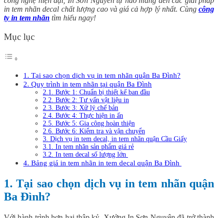
công nghệ hiện đại, In Sơn Nguyên tự hào mang đến các giải pháp
in tem nhãn decal chất lượng cao và giá cả hợp lý nhất. Cùng
công
ty in tem nhãn
tìm hiểu ngay!
Mục lục
1. Tại sao chọn dịch vụ in tem nhãn quận Ba Đình?
2. Quy trình in tem nhãn tại quận Ba Đình
2.1. Bước 1: Chuẩn bị thiết kế ban đầu
2.2. Bước 2: Tư vấn vật liệu in
2.3. Bước 3: Xử lý chế bản
2.4. Bước 4: Thực hiện in ấn
2.5. Bước 5: Gia công hoàn thiện
2.6. Bước 6: Kiểm tra và vận chuyển
3. Dịch vụ in tem decal, in tem nhãn quận Cầu Giấy
3.1. In tem nhãn sản phẩm giá rẻ
3.2. In tem decal số lượng lớn
4. Bảng giá in tem nhãn in tem decal quận Ba Đình
1. Tại sao chọn dịch vụ in tem nhãn quận
Ba Đình?
Với hành trình hơn hai thập kỷ, Xưởng In Sơn Nguyên đã trở thành