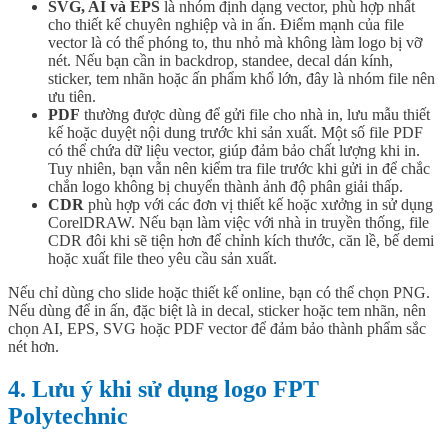
SVG, AI và EPS
là nhóm định dạng vector, phù hợp nhất
cho thiết kế chuyên nghiệp và in ấn. Điểm mạnh của file
vector là có thể phóng to, thu nhỏ mà không làm logo bị vỡ
nét. Nếu bạn cần in backdrop, standee, decal dán kính,
sticker, tem nhãn hoặc ấn phẩm khổ lớn, đây là nhóm file nên
ưu tiên.
PDF
thường được dùng để gửi file cho nhà in, lưu mẫu thiết
kế hoặc duyệt nội dung trước khi sản xuất. Một số file PDF
có thể chứa dữ liệu vector, giúp đảm bảo chất lượng khi in.
Tuy nhiên, bạn vẫn nên kiểm tra file trước khi gửi in để chắc
chắn logo không bị chuyển thành ảnh độ phân giải thấp.
CDR
phù hợp với các đơn vị thiết kế hoặc xưởng in sử dụng
CorelDRAW. Nếu bạn làm việc với nhà in truyền thống, file
CDR đôi khi sẽ tiện hơn để chỉnh kích thước, căn lề, bế demi
hoặc xuất file theo yêu cầu sản xuất.
Nếu chỉ dùng cho slide hoặc thiết kế online, bạn có thể chọn PNG.
Nếu dùng để in ấn, đặc biệt là in decal, sticker hoặc tem nhãn, nên
chọn AI, EPS, SVG hoặc PDF vector để đảm bảo thành phẩm sắc
nét hơn.
4. Lưu ý khi sử dụng logo FPT
Polytechnic