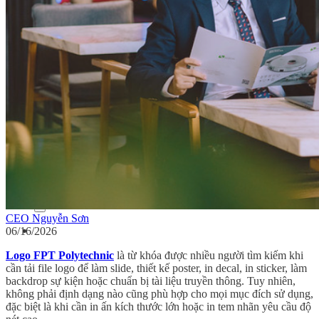
In tem nhãn rượu
In tem bảo hành
Dịch vụ
Ép nhũ
In dập nổi
In dập chìm
Cán màng mờ
Cán màng bóng
Bế thành phẩm
Tin tức
Kiến thức in tem nhãn
Kiến thức in ấn
Tuyển dụng
Liên hệ
Search for:
CEO Nguyễn Sơn
06/16/2026
Logo FPT Polytechnic
là từ khóa được nhiều người tìm kiếm khi
cần tải file logo để làm slide, thiết kế poster, in decal, in sticker, làm
backdrop sự kiện hoặc chuẩn bị tài liệu truyền thông. Tuy nhiên,
không phải định dạng nào cũng phù hợp cho mọi mục đích sử dụng,
đặc biệt là khi cần in ấn kích thước lớn hoặc in tem nhãn yêu cầu độ