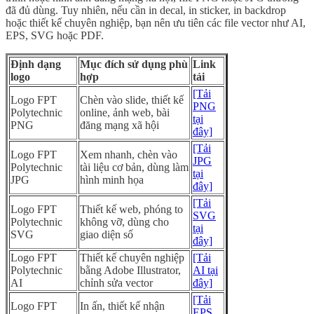
đã đủ dùng. Tuy nhiên, nếu cần in decal, in sticker, in backdrop
hoặc thiết kế chuyên nghiệp, bạn nên ưu tiên các file vector như AI,
EPS, SVG hoặc PDF.
Định dạng
Mục đích sử dụng phù
Link
logo
hợp
tải
[Tải
Logo FPT
Chèn vào slide, thiết kế
PNG
Polytechnic
online, ảnh web, bài
tại
PNG
đăng mạng xã hội
đây]
[Tải
Logo FPT
Xem nhanh, chèn vào
JPG
Polytechnic
tài liệu cơ bản, dùng làm
tại
JPG
hình minh họa
đây]
[Tải
Logo FPT
Thiết kế web, phóng to
SVG
Polytechnic
không vỡ, dùng cho
tại
SVG
giao diện số
đây]
Logo FPT
Thiết kế chuyên nghiệp
[Tải
Polytechnic
bằng Adobe Illustrator,
AI tại
AI
chỉnh sửa vector
đây]
[Tải
Logo FPT
In ấn, thiết kế nhận
EPS