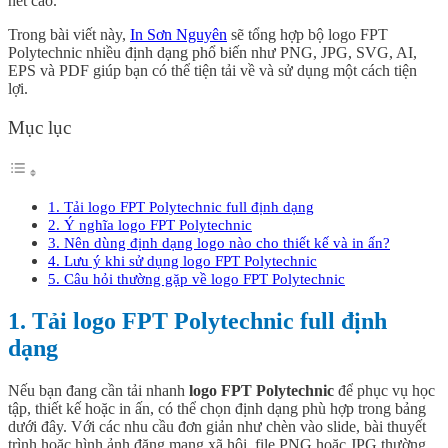
nét cao.
Trong bài viết này,
In Sơn Nguyên
sẽ tổng hợp bộ logo FPT
Polytechnic nhiều định dạng phổ biến như PNG, JPG, SVG, AI,
EPS và PDF giúp bạn có thể tiện tải về và sử dụng một cách tiện
lợi.
Mục lục
1. Tải logo FPT Polytechnic full định dạng
2. Ý nghĩa logo FPT Polytechnic
3. Nên dùng định dạng logo nào cho thiết kế và in ấn?
4. Lưu ý khi sử dụng logo FPT Polytechnic
5. Câu hỏi thường gặp về logo FPT Polytechnic
1. Tải logo FPT Polytechnic full định
dạng
Nếu bạn đang cần tải nhanh
logo FPT Polytechnic
để phục vụ học
tập, thiết kế hoặc in ấn, có thể chọn định dạng phù hợp trong bảng
dưới đây. Với các nhu cầu đơn giản như chèn vào slide, bài thuyết
trình hoặc hình ảnh đăng mạng xã hội, file PNG hoặc JPG thường