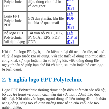
Polytechnic
diện, dùng cho nhà in
tại
EPS
và designer
đây]
[Tải
Logo FPT
Gửi duyệt mẫu, lưu file
PDF
Polytechnic
in, chia sẻ qua email
tại
PDF
đây]
Bộ logo FPT
Tải trọn bộ PNG, JPG,
[Tải
Polytechnic
SVG, AI, EPS, PDF,
ZIP tại
full định dạng
CDR
đây]
Khi tải file logo FPoly, bạn nên kiểm tra lại độ nét, nền file, màu sắc
và tỷ lệ logo trước khi sử dụng. Với các thiết kế dùng cho mục đích
công khai, sự kiện hoặc in ấn số lượng lớn, việc dùng đúng file
ngay từ đầu sẽ giúp hạn chế lỗi vỡ hình, sai màu hoặc bố cục logo
bị biến dạng.
2. Ý nghĩa logo FPT Polytechnic
Logo FPT Polytechnic thường được nhận diện nhờ màu sắc nổi bật,
bố cục trẻ trung và phong cách gần gũi với môi trường giáo dục
hiện đại. Khi nhìn vào logo, người dùng dễ liên tưởng đến tinh thần
năng động, sáng tạo và định hướng thực hành của khối đào tạo
nghề nghiệp.