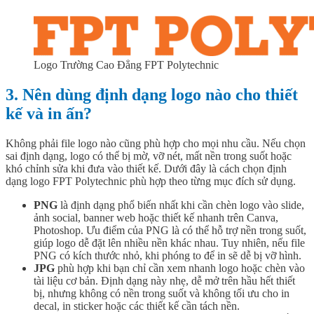
Logo Trường Cao Đẳng FPT Polytechnic
3. Nên dùng định dạng logo nào cho thiết
kế và in ấn?
Không phải file logo nào cũng phù hợp cho mọi nhu cầu. Nếu chọn
sai định dạng, logo có thể bị mờ, vỡ nét, mất nền trong suốt hoặc
khó chỉnh sửa khi đưa vào thiết kế. Dưới đây là cách chọn định
dạng logo FPT Polytechnic phù hợp theo từng mục đích sử dụng.
PNG
là định dạng phổ biến nhất khi cần chèn logo vào slide,
ảnh social, banner web hoặc thiết kế nhanh trên Canva,
Photoshop. Ưu điểm của PNG là có thể hỗ trợ nền trong suốt,
giúp logo dễ đặt lên nhiều nền khác nhau. Tuy nhiên, nếu file
PNG có kích thước nhỏ, khi phóng to để in sẽ dễ bị vỡ hình.
JPG
phù hợp khi bạn chỉ cần xem nhanh logo hoặc chèn vào
tài liệu cơ bản. Định dạng này nhẹ, dễ mở trên hầu hết thiết
bị, nhưng không có nền trong suốt và không tối ưu cho in
decal, in sticker hoặc các thiết kế cần tách nền.