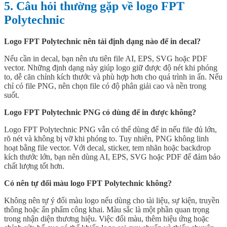
5. Câu hỏi thường gặp về logo FPT
Polytechnic
Logo FPT Polytechnic nên tải định dạng nào để in decal?
Nếu cần in decal, bạn nên ưu tiên file AI, EPS, SVG hoặc PDF
vector. Những định dạng này giúp logo giữ được độ nét khi phóng
to, dễ căn chỉnh kích thước và phù hợp hơn cho quá trình in ấn. Nếu
chỉ có file PNG, nên chọn file có độ phân giải cao và nền trong
suốt.
Logo FPT Polytechnic PNG có dùng để in được không?
Logo FPT Polytechnic PNG vẫn có thể dùng để in nếu file đủ lớn,
rõ nét và không bị vỡ khi phóng to. Tuy nhiên, PNG không linh
hoạt bằng file vector. Với decal, sticker, tem nhãn hoặc backdrop
kích thước lớn, bạn nên dùng AI, EPS, SVG hoặc PDF để đảm bảo
chất lượng tốt hơn.
Có nên tự đổi màu logo FPT Polytechnic không?
Không nên tự ý đổi màu logo nếu dùng cho tài liệu, sự kiện, truyền
thông hoặc ấn phẩm công khai. Màu sắc là một phần quan trọng
trong nhận diện thương hiệu. Việc đổi màu, thêm hiệu ứng hoặc