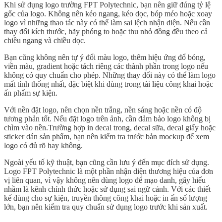
Khi sử dụng logo trường FPT Polytechnic, bạn nên giữ đúng tỷ lệ
gốc của logo. Không nên kéo ngang, kéo dọc, bóp méo hoặc xoay
logo vì những thao tác này có thể làm sai lệch nhận diện. Nếu cần
thay đổi kích thước, hãy phóng to hoặc thu nhỏ đồng đều theo cả
chiều ngang và chiều dọc.
Bạn cũng không nên tự ý đổi màu logo, thêm hiệu ứng đổ bóng,
viền màu, gradient hoặc tách riêng các thành phần trong logo nếu
không có quy chuẩn cho phép. Những thay đổi này có thể làm logo
mất tính thống nhất, đặc biệt khi dùng trong tài liệu công khai hoặc
ấn phẩm sự kiện.
Với nền đặt logo, nên chọn nền trắng, nền sáng hoặc nền có độ
tương phản tốt. Nếu đặt logo trên ảnh, cần đảm bảo logo không bị
chìm vào nền.Trường hợp in decal trong, decal sữa, decal giấy hoặc
sticker dán sản phẩm, bạn nên kiểm tra trước bản mockup để xem
logo có đủ rõ hay không.
Ngoài yếu tố kỹ thuật, bạn cũng cần lưu ý đến mục đích sử dụng.
Logo FPT Polytechnic là một phần nhận diện thương hiệu của đơn
vị liên quan, vì vậy không nên dùng logo để mạo danh, gây hiểu
nhầm là kênh chính thức hoặc sử dụng sai ngữ cảnh. Với các thiết
kế dùng cho sự kiện, truyền thông công khai hoặc in ấn số lượng
lớn, bạn nên kiểm tra quy chuẩn sử dụng logo trước khi sản xuất.