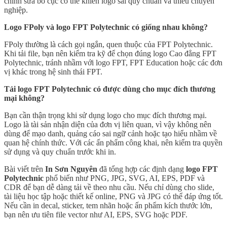
chỉnh sửa bố cục có thể khiến logo sai quy chuẩn và thiếu chuyên
nghiệp.
Logo FPoly và logo FPT Polytechnic có giống nhau không?
FPoly thường là cách gọi ngắn, quen thuộc của FPT Polytechnic.
Khi tải file, bạn nên kiểm tra kỹ để chọn đúng logo Cao đẳng FPT
Polytechnic, tránh nhầm với logo FPT, FPT Education hoặc các đơn
vị khác trong hệ sinh thái FPT.
Tải logo FPT Polytechnic có được dùng cho mục đích thương
mại không?
Bạn cần thận trọng khi sử dụng logo cho mục đích thương mại.
Logo là tài sản nhận diện của đơn vị liên quan, vì vậy không nên
dùng để mạo danh, quảng cáo sai ngữ cảnh hoặc tạo hiểu nhầm về
quan hệ chính thức. Với các ấn phẩm công khai, nên kiểm tra quyền
sử dụng và quy chuẩn trước khi in.
Bài viết trên
In Sơn Nguyên
đã tổng hợp các định dạng
logo FPT
Polytechnic
phổ biến như PNG, JPG, SVG, AI, EPS, PDF và
CDR để bạn dễ dàng tải về theo nhu cầu. Nếu chỉ dùng cho slide,
tài liệu học tập hoặc thiết kế online, PNG và JPG có thể đáp ứng tốt.
Nếu cần in decal, sticker, tem nhãn hoặc ấn phẩm kích thước lớn,
bạn nên ưu tiên file vector như AI, EPS, SVG hoặc PDF.