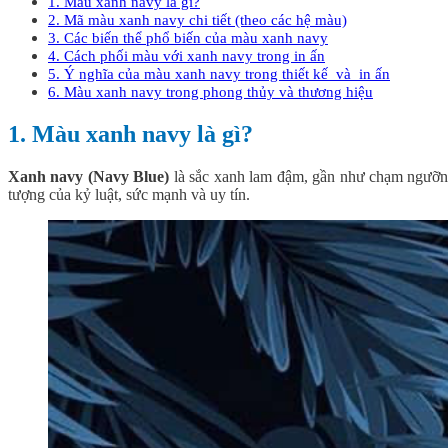
1. Màu xanh navy là gì?
2. Mã màu xanh navy chi tiết (theo các hệ màu)
3. Các biến thể phổ biến của màu xanh navy
4. Cách phối màu với xanh navy trong in ấn
5. Ý nghĩa của màu xanh navy trong thiết kế và in ấn
6. Màu xanh navy trong phong thủy và thương hiệu
1. Màu xanh navy là gì?
Xanh navy (Navy Blue)
là sắc xanh lam đậm, gần như chạm ngưỡng
tượng của kỷ luật, sức mạnh và uy tín.