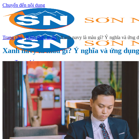
Chuyển đến nội dung
Trang chủ
\
Kiến thức in ấn
\
Xanh navy là màu gì? Ý nghĩa và ứng d
Xanh navy là màu gì? Ý nghĩa và ứng dụng
Trang chủ
Giới thiệu
In tem decal
In decal giấy
In decal nhựa
In decal trong
In decal xi bạc
In decal 7 bảy màu
In tem cuộn
In tem nhãn sản phẩm
In tem nhãn hóa chất
In tem nhãn thực phẩm
In tem nhãn mỹ phẩm
In tem dược phẩm