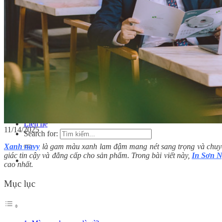
In tem nhãn rượu
In tem bảo hành
Dịch vụ
Ép nhũ
In dập nổi
In dập chìm
Cán màng mờ
Cán màng bóng
Bế thành phẩm
Tin tức
Kiến thức in tem nhãn
Kiến thức in ấn
Tuyển dụng
Liên hệ
11/14/2025
Search for:
Xanh navy
là gam màu xanh lam đậm mang nét sang trọng và chuyên n
giác tin cậy và đẳng cấp cho sản phẩm. Trong bài viết này,
In Sơn 
cao nhất.
Mục lục