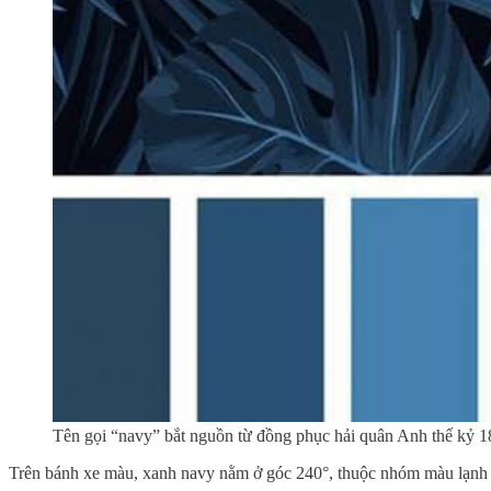
Tên gọi “navy” bắt nguồn từ đồng phục hải quân Anh thế kỷ 1
Trên bánh xe màu, xanh navy nằm ở góc 240°, thuộc nhóm màu lạnh (co