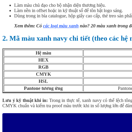
Làm màu chủ đạo cho bộ nhận diện thương hiệu.
Làm nền in offset hoặc in kỹ thuật số để tôn bật logo sáng.
Dùng trong in bìa catalogue, hộp giấy cao cấp, thẻ treo sản ph
Xem thêm:
Có
các loại màu xanh
nào? 20 màu xanh trong đời
2. Mã màu xanh navy chi tiết (theo các hệ
Hệ màu
HEX
RGB
CMYK
HSL
Pantone tương ứng
Panton
Lưu ý kỹ thuật khi in:
Trong in thực tế, xanh navy có thể lệch t
CMYK chuẩn và kiểm tra proof màu trước khi in số lượng lớn để đ