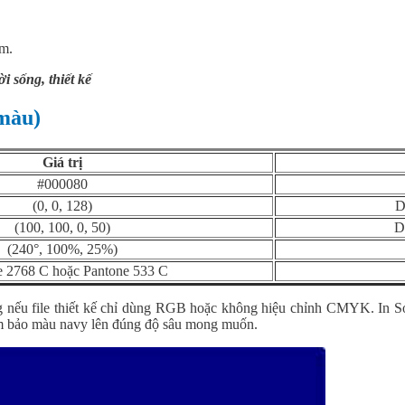
ẩm.
 sống, thiết kế
 màu)
Giá trị
#000080
(0, 0, 128)
D
(100, 100, 0, 50)
D
(240°, 100%, 25%)
e 2768 C hoặc Pantone 533 C
ông nếu file thiết kế chỉ dùng RGB hoặc không hiệu chỉnh CMYK. In 
ảm bảo màu navy lên đúng độ sâu mong muốn.