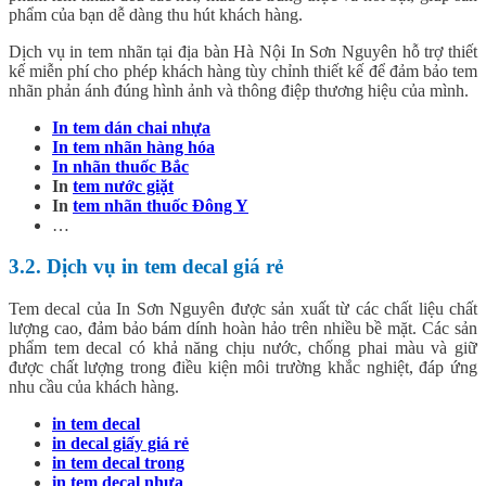
phẩm của bạn dễ dàng thu hút khách hàng.
Dịch vụ in tem nhãn tại địa bàn Hà Nội In Sơn Nguyên hỗ trợ thiết
kế miễn phí cho phép khách hàng tùy chỉnh thiết kế để đảm bảo tem
nhãn phản ánh đúng hình ảnh và thông điệp thương hiệu của mình.
In tem dán chai nhựa
In tem nhãn hàng hóa
In nhãn thuốc Bắc
In
tem nước giặt
In
tem nhãn thuốc Đông Y
…
3.2. Dịch vụ in tem decal giá rẻ
Tem decal của In Sơn Nguyên được sản xuất từ các chất liệu chất
lượng cao, đảm bảo bám dính hoàn hảo trên nhiều bề mặt. Các sản
phẩm tem decal có khả năng chịu nước, chống phai màu và giữ
được chất lượng trong điều kiện môi trường khắc nghiệt, đáp ứng
nhu cầu của khách hàng.
in tem decal
in decal giấy giá rẻ
in tem decal trong
in tem decal nhựa