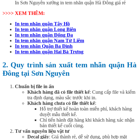
In Sơn Nguyên xưởng in tem nhãn quận Hà Đông giá rẻ
>>>> XEM THÊM:
In tem nhãn quận Tây Hồ
In tem nhãn quận Long Biên
In tem nhãn quận Đống Đa
In tem nhãn quận Nam Từ Liêm
In tem nhãn Quận Ba Đình
In tem nhãn quận Hai Bà Trưng
2. Quy trình sản xuất tem nhãn quận Hà
Đông tại Sơn Nguyên
Chuẩn bị file in ấn
Khách hàng đã có file thiết kế
: Cung cấp file và kiểm
tra định dạng, màu sắc trước khi in.
Khách hàng chưa có file thiết kế
:
Hỗ trợ thiết kế hoàn toàn miễn phí, khách hàng
duyệt mẫu thiết kế.
Chỉ tiến hành đặt hàng khi khách hàng xác nhận
bản thiết kế cuối cùng.
Tư vấn nguyên liệu vật tư
Decal giấy
: Giá thành rẻ, dễ sử dụng, phù hợp mặt