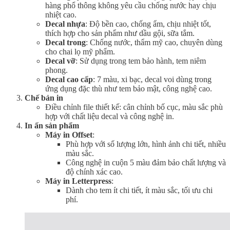
hàng phổ thông không yêu cầu chống nước hay chịu
nhiệt cao.
Decal nhựa
: Độ bền cao, chống ẩm, chịu nhiệt tốt,
thích hợp cho sản phẩm như dầu gội, sữa tắm.
Decal trong
: Chống nước, thẩm mỹ cao, chuyên dùng
cho chai lọ mỹ phẩm.
Decal vỡ
: Sử dụng trong tem bảo hành, tem niêm
phong.
Decal cao cấp
: 7 màu, xi bạc, decal voi dùng trong
ứng dụng đặc thù như tem bảo mật, công nghệ cao.
Chế bản in
Điều chỉnh file thiết kế: cân chỉnh bố cục, màu sắc phù
hợp với chất liệu decal và công nghệ in.
In ấn sản phẩm
Máy in Offset
:
Phù hợp với số lượng lớn, hình ảnh chi tiết, nhiều
màu sắc.
Công nghệ in cuộn 5 màu đảm bảo chất lượng và
độ chính xác cao.
Máy in Letterpress
:
Dành cho tem ít chi tiết, ít màu sắc, tối ưu chi
phí.