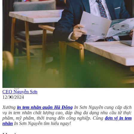
In tem nhãn rượu
In tem bảo hành
Dịch vụ
Ép nhũ
In dập nổi
In dập chìm
Cán màng mờ
Cán màng bóng
Bế thành phẩm
Tin tức
Kiến thức in tem nhãn
Kiến thức in ấn
Tuyển dụng
Liên hệ
Search for:
CEO Nguyễn Sơn
12/30/2024
Xưởng
in tem nhãn quận Hà Đông
In Sơn Nguyên cung cấp dịch
vụ in tem nhãn chất lượng cao, đáp ứng đa dạng nhu cầu từ thực
phẩm, mỹ phẩm, thời trang đến công nghiệp. Cùng
đơn vị in tem
nhãn
In Sơn Nguyên tìm hiểu ngay!