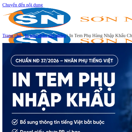
Chuyển đến nội dung
Trang chủ
\
In tem nhãn sản phẩm
\
In Tem Phụ Hàng Nhập Khẩu C
Trang chủ
Giới thiệu
In tem decal
In decal giấy
In decal nhựa
In decal trong
In decal xi bạc
In decal 7 bảy màu
In tem cuộn
In tem nhãn sản phẩm
In tem nhãn hóa chất
In tem nhãn thực phẩm
In tem nhãn mỹ phẩm
In tem dược phẩm