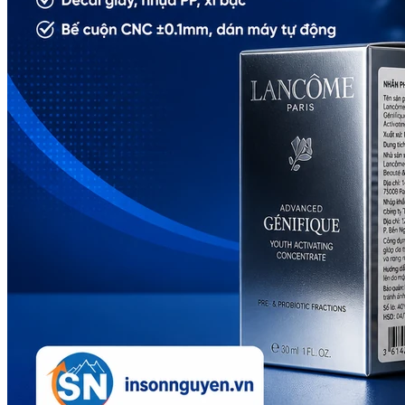
In tem nhãn rượu
In tem bảo hành
Dịch vụ
Ép nhũ
In dập nổi
In dập chìm
Cán màng mờ
Cán màng bóng
Bế thành phẩm
Tin tức
Kiến thức in tem nhãn
Kiến thức in ấn
Tuyển dụng
Liên hệ
Search for: