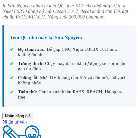
In Sơn Nguyên nhận in tem QC, tem KCS cho nhà máy FDI, in
Nikel FS350 đồng bộ màu Delta E ≤ 2, decal kháng cồn IPA đạt
chuẩn RoHS/REACH. Năng suất 200.000 bản/ngày.
Tem QC nhà máy tại Sơn Nguyên:
Độ chính xác:
Bế gap CNC Xiqui D360X ±0.1mm,
✔
không đứt đế
Tương thích:
Chạy máy dán nhãn tự động, sensor nhận
✔
gap ổn định
Chống lỗi:
Mực UV kháng cồn IPA và dầu mỡ, mã vạch
✔
không nhòe
Tuân thủ:
Chuẩn xuất khẩu RoHS, REACH, Halogen-
✔
free
Nhận bảng giá
Nhận tư vấn