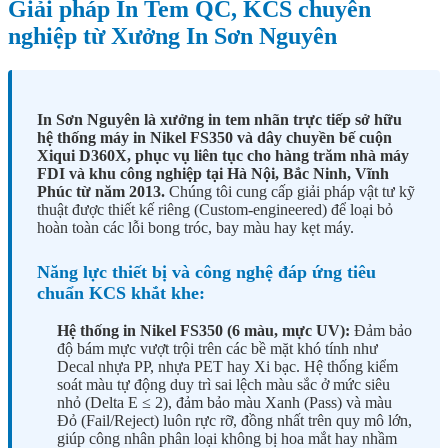
Giải pháp In Tem QC, KCS chuyên
nghiệp từ Xưởng In Sơn Nguyên
In Sơn Nguyên là xưởng in tem nhãn trực tiếp sở hữu
hệ thống máy in Nikel FS350 và dây chuyền bế cuộn
Xiqui D360X, phục vụ liên tục cho hàng trăm nhà máy
FDI và khu công nghiệp tại Hà Nội, Bắc Ninh, Vĩnh
Phúc từ năm 2013.
Chúng tôi cung cấp giải pháp vật tư kỹ
thuật được thiết kế riêng (Custom-engineered) để loại bỏ
hoàn toàn các lỗi bong tróc, bay màu hay kẹt máy.
Năng lực thiết bị và công nghệ đáp ứng tiêu
chuẩn KCS khắt khe:
Hệ thống in Nikel FS350 (6 màu, mực UV):
Đảm bảo
độ bám mực vượt trội trên các bề mặt khó tính như
Decal nhựa PP, nhựa PET hay Xi bạc. Hệ thống kiểm
soát màu tự động duy trì sai lệch màu sắc ở mức siêu
nhỏ (Delta E ≤ 2), đảm bảo màu Xanh (Pass) và màu
Đỏ (Fail/Reject) luôn rực rỡ, đồng nhất trên quy mô lớn,
giúp công nhân phân loại không bị hoa mắt hay nhầm