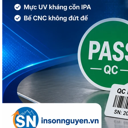
In tem nhãn rượu
In tem bảo hành
Dịch vụ
Ép nhũ
In dập nổi
In dập chìm
Cán màng mờ
Cán màng bóng
Bế thành phẩm
Tin tức
Kiến thức in tem nhãn
Kiến thức in ấn
Tuyển dụng
Liên hệ
Search for: