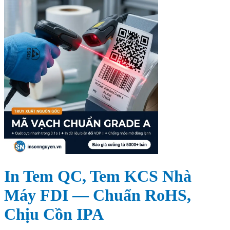
In Tem QC, Tem KCS Nhà
Máy FDI — Chuẩn RoHS,
Chịu Cồn IPA