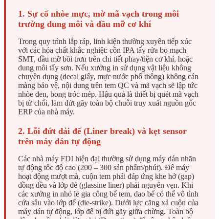
1. Sự cố nhòe mực, mờ mã vạch trong môi
trường dung môi và dầu mỡ cơ khí
Trong quy trình lắp ráp, linh kiện thường xuyên tiếp xúc
với các hóa chất khắc nghiệt: cồn IPA tẩy rửa bo mạch
SMT, dầu mỡ bôi trơn trên chi tiết phay/tiện cơ khí, hoặc
dung môi tẩy sơn. Nếu xưởng in sử dụng vật liệu không
chuyên dụng (decal giấy, mực nước phổ thông) không cán
màng bảo vệ, nội dung trên tem QC và mã vạch sẽ lập tức
nhòe đen, bong tróc mép. Hậu quả là thiết bị quét mã vạch
bị từ chối, làm đứt gãy toàn bộ chuỗi truy xuất nguồn gốc
ERP của nhà máy.
2. Lỗi đứt dải đế (Liner break) và kẹt sensor
trên máy dán tự động
Các nhà máy FDI hiện đại thường sử dụng máy dán nhãn
tự động tốc độ cao (200 – 300 sản phẩm/phút). Để máy
hoạt động mượt mà, cuộn tem phải đáp ứng khe hở (gap)
đồng đều và lớp đế (glassine liner) phải nguyên vẹn. Khi
các xưởng in nhỏ lẻ gia công bế tem, dao bế có thể vô tình
cứa sâu vào lớp đế (die-strike). Dưới lực căng xả cuộn của
máy dán tự động, lớp đế bị đứt gãy giữa chừng. Toàn bộ