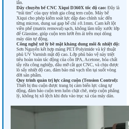
lẫn.
Dây chuyền bế CNC Xiqui D360X tốc độ cao:
Đây là
“trái tim” của quy trình gia công tem cuộn. Máy bế
Xiqui cho phép kiểm soát lực dập dao chính xác đến
từng micron, dung sai gap bế chỉ ±0.1mm. Cam kết lột
viền phế (matrix removal) sạch, không làm trầy xước lớp
đế Glassine, giúp cuộn tem lướt êm ái trên mọi dòng
máy dán tự động.
Công nghệ xử lý bề mặt kháng dung môi & nhiệt độ:
Sơn Nguyên kết hợp màng PET/Polyimide và kỹ thuật
phủ UV Varnish mật độ cao. Lớp phủ bảo vệ này triệt
tiêu hoàn toàn tác động của cồn IPA, Acetone, hóa chất
tẩy rửa công nghiệp, dầu mỡ cắt gọt CNC, và chịu được
lò sấy nhiệt độ cao, đảm bảo mã vạch tồn tại suốt vòng
đời sản phẩm.
Quy trình quản trị lực căng cuộn (Tension Control):
Thiết bị thu cuộn được trang bị cảm biến lực căng tự
động, đảm bảo cuộn tem luôn chặt chẽ, mép cuộn phẳng
lỳ, không bị xô lệch khi đưa vào trục xả của máy dán.