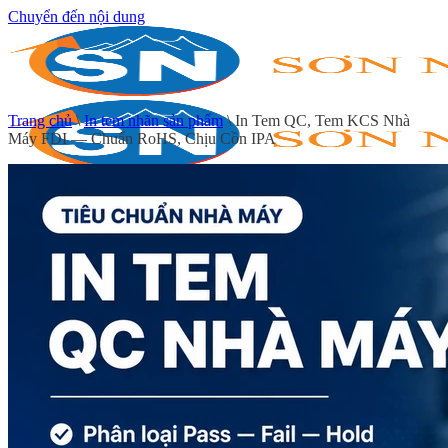
Chuyển đến nội dung
Trang chủ
\
In tem nhãn sản phẩm
\
In Tem QC, Tem KCS Nhà
Máy FDI — Chuẩn RoHS, Chịu Cồn IPA
Trang chủ
Giới thiệu
In tem decal
In decal giấy
In decal nhựa
In decal trong
In decal xi bạc
In decal 7 bảy màu
In tem cuộn
In tem nhãn sản phẩm
In tem nhãn hóa chất
In tem nhãn thực phẩm
In tem nhãn mỹ phẩm
In tem dược phẩm