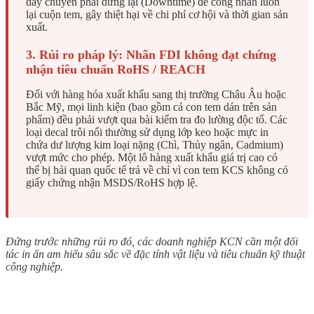
dây chuyền phải dừng lại (Downtime) để công nhân luồn
lại cuộn tem, gây thiệt hại về chi phí cơ hội và thời gian sản
xuất.
3. Rủi ro pháp lý: Nhãn FDI không đạt chứng
nhận tiêu chuẩn RoHS / REACH
Đối với hàng hóa xuất khẩu sang thị trường Châu Âu hoặc
Bắc Mỹ, mọi linh kiện (bao gồm cả con tem dán trên sản
phẩm) đều phải vượt qua bài kiểm tra đo lường độc tố. Các
loại decal trôi nổi thường sử dụng lớp keo hoặc mực in
chứa dư lượng kim loại nặng (Chì, Thủy ngân, Cadmium)
vượt mức cho phép. Một lô hàng xuất khẩu giá trị cao có
thể bị hải quan quốc tế trả về chỉ vì con tem KCS không có
giấy chứng nhận MSDS/RoHS hợp lệ.
Đứng trước những rủi ro đó, các doanh nghiệp KCN cần một đối
tác in ấn am hiểu sâu sắc về đặc tính vật liệu và tiêu chuẩn kỹ thuật
công nghiệp.