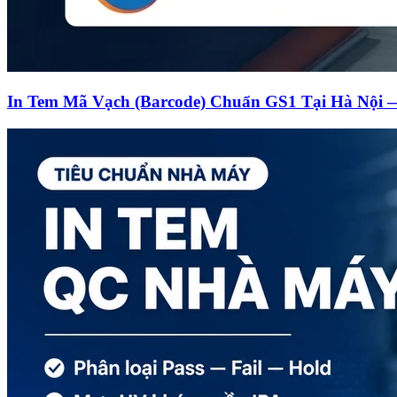
In Tem Mã Vạch (Barcode) Chuẩn GS1 Tại Hà Nội