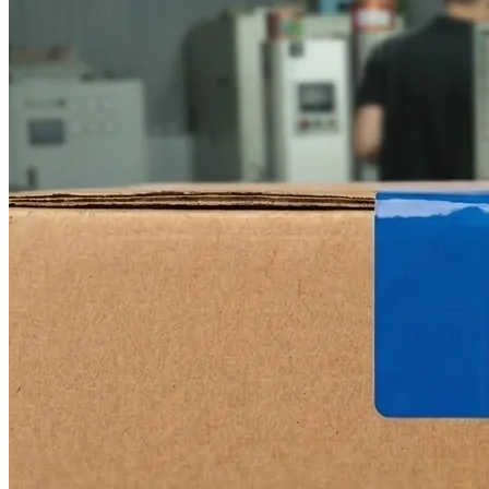
In tem nhãn rượu
In tem bảo hành
Dịch vụ
Ép nhũ
In dập nổi
In dập chìm
Cán màng mờ
Cán màng bóng
Bế thành phẩm
Tin tức
Kiến thức in tem nhãn
Kiến thức in ấn
Tuyển dụng
Liên hệ
Search for: