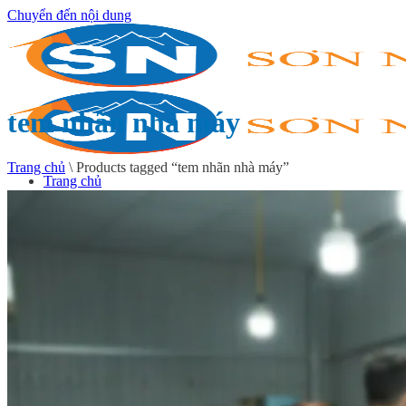
Chuyển đến nội dung
tem nhãn nhà máy
Trang chủ
\
Products tagged “tem nhãn nhà máy”
Trang chủ
Giới thiệu
In tem decal
In decal giấy
In decal nhựa
In decal trong
In decal xi bạc
In decal 7 bảy màu
In tem cuộn
In tem nhãn sản phẩm
In tem nhãn hóa chất
In tem nhãn thực phẩm
In tem nhãn mỹ phẩm
In tem dược phẩm